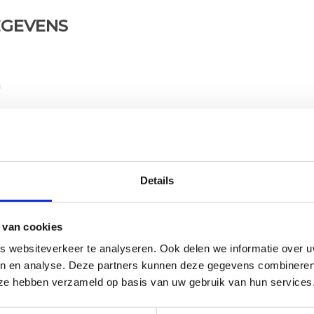
GEVENS
m
erijnkade.nl
ogle Maps
Details
 van cookies
INGSTIJDEN
 websiteverkeer te analyseren. Ook delen we informatie over u
en en analyse. Deze partners kunnen deze gegevens combineren 
IE
FITNESS
e ze hebben verzameld op basis van uw gebruik van hun services