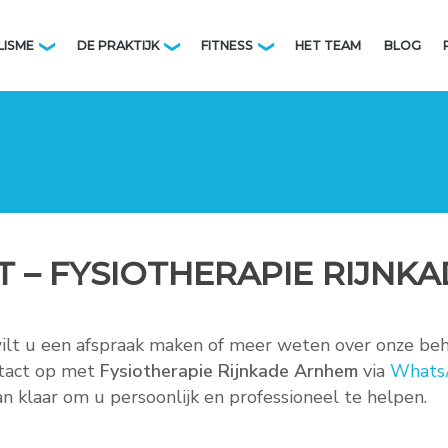
LISME
DE PRAKTIJK
FITNESS
HET TEAM
BLOG
❯
❯
❯
 – FYSIOTHERAPIE RIJNKA
M
wilt u een afspraak maken of meer weten over onze be
tact op met
Fysiotherapie Rijnkade Arnhem
via
Whats
aan klaar om u persoonlijk en professioneel te helpen.