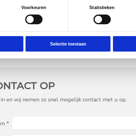
0
uur -
20:00
uur
Ma t/m do
:
09:00
uur -
13
Voorkeuren
Statistieken
0
uur -
20:00
uur
Ma t/m do
:
17:00
uur -
21
0
uur -
17:30
uur
Vrijdag
:
09:00
uur -
17
0
uur -
18:00
uur
Zaterdag
:
10:00
uur -
15
0
uur -
17:00
uur
Selectie toestaan
ONTACT OP
n en wij nemen zo snel mogelijk contact met u op.
am *