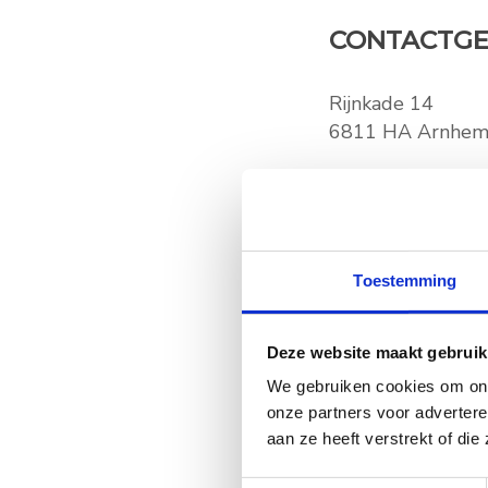
CONTACTGE
Rijnkade
14
6811 HA
Arnhe
026-4452525
info@fysiotherapi
Bekijk op Go
Toestemming
Deze website maakt gebruik
ONZE OPEN
We gebruiken cookies om ons
onze partners voor adverter
FYSIOTHERAP
aan ze heeft verstrekt of di