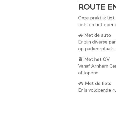
ROUTE E
Onze praktijk lig
fiets en het open
🚗
Met de auto
Er zijn diverse p
op parkeerplaats
🚆
Met het OV
Vanaf Arnhem Cen
of lopend.
🚲
Met de fiets
Er is voldoende r