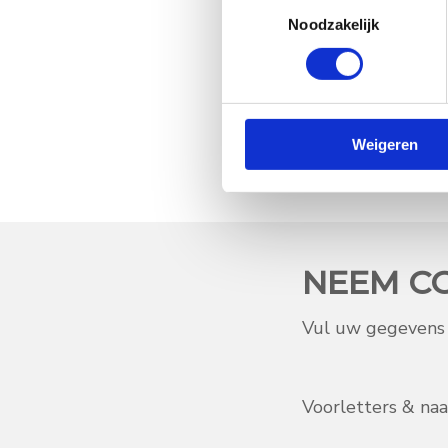
Toestemmingsselectie
Ma
:
07:0
Noodzakelijk
Di
:
08:0
Wo
:
07:0
Do
:
08:0
Vr
:
07:0
Weigeren
NEEM C
Vul uw gegevens i
Voorletters & na