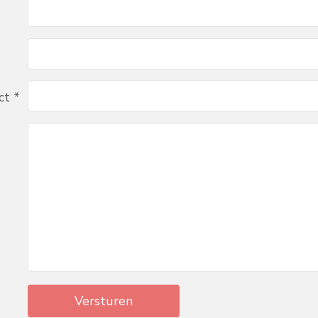
ct *
Versturen