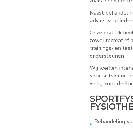
zoals een voorste
Naast behandeling
advies
, voor iede
Onze praktijk hee
zowel recreatief 
trainings- en tes
ondersteunen.
Wij werken intens
sportartsen en 
veilig kunt deeln
SPORTFYS
FYSIOTH
Behandeling va