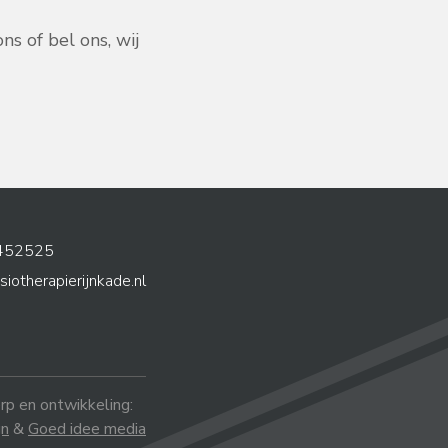
s of bel ons, wij
452525
siotherapierijnkade.nl
p en ontwikkeling:
gn
&
Goed idee media