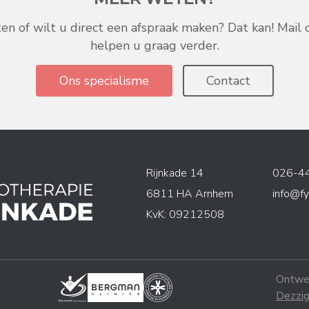
n of wilt u direct een afspraak maken? Dat kan! Mail on
helpen u graag verder.
Ons specialisme
Contact
Rijnkade
14
026-4
6811 HA
Arnhem
info@fy
KvK: 09212508
Ontwer
Dezzi