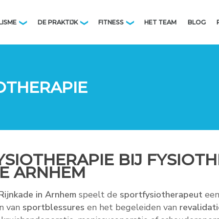
LISME
DE PRAKTIJK
FITNESS
HET TEAM
BLOG
❯
❯
❯
OTHERAPIE
SIOTHERAPIE BIJ FYSIOTH
DE ARNHEM
 Rijnkade in Arnhem
speelt de
sportfysiotherapeut
een 
en van
sportblessures
en het begeleiden van
revalidat