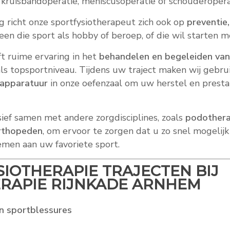
 kruisbandoperatie, meniscusoperatie of schouderopera
 richt onze sportfysiotherapeut zich ook op
preventie,
reen die sport als hobby of beroep, of die wil starten m
ft ruime ervaring in het
behandelen en begeleiden van
als topsportniveau. Tijdens uw traject maken wij gebru
tapparatuur
in onze oefenzaal om uw herstel en presta
ief samen met andere zorgdisciplines, zoals
podothera
orthopeden
, om ervoor te zorgen dat u zo snel mogelijk
emen aan uw favoriete sport.
IOTHERAPIE TRAJECTEN BIJ
ERAPIE RIJNKADE ARNHEM
n sportblessures